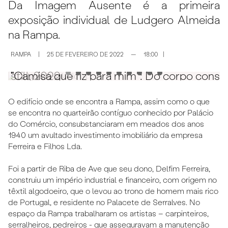
Da Imagem Ausente é a primeira
exposição individual de Ludgero Almeida
na Rampa.
RAMPA
|
25 DE FEVEREIRO DE 2022
—
18:00
|
 still, 2022
"Camisa que fiz para mim”: Do corpo constru
"
O edifício onde se encontra a Rampa, assim como o que
se encontra no quarteirão contíguo conhecido por Palácio
do Comércio, consubstanciaram em meados dos anos
1940 um avultado investimento imobiliário da empresa
Ferreira e Filhos Lda.
Foi a partir de Riba de Ave que seu dono, Delfim Ferreira,
construiu um império industrial e financeiro, com origem no
têxtil algodoeiro, que o levou ao trono de homem mais rico
de Portugal, e residente no Palacete de Serralves. No
espaço da Rampa trabalharam os artistas – carpinteiros,
serralheiros, pedreiros - que asseguravam a manutenção