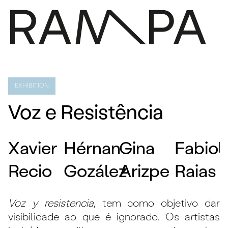
PROGRAMA
IMPRENSA
EXHIBITION
SOBRE
Voz e Resistência
CONTACTOS
ARQUIVO
Xavier
Hérnan
Gina
Fabiol
EN
Recio
Gozález
Arizpe
Raias
Voz y resistencia
, tem como objetivo dar
visibilidade ao que é ignorado. Os artistas