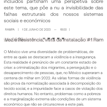
incluídos partilham uma perspetiva sobre
este tema, que põe a nu a invisibilidade das
falhas estruturais dos nossos sistemas
sociais e económicos
RAMPA
|
1 DE JUNHO DE 2023
—
18:00
|
 Rampa 2023
Voz e Resistência, vista da instalação #1 Ram
V
O México vive uma diversidade de problemáticas, de
entre as quais se destacam a violência e a insegurança.
Esta realidade é prenúncio de um constante estado de
crise: a criminalização dos migrantes, a perseguição e o
desaparecimento de pessoas, que, no México superaram a
centena de milhar em 2022. As várias formas de violência
são prova da normalização associada à decomposição do
tecido social, e a impunidade face a casos de violação dos
direitos humanos. No entanto, problemas como a pobreza
e a marginalização extrema são condições de um sistema
económico que não se circunscreve a este país.