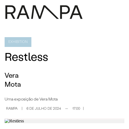
PROGRAMA
IMPRENSA
EXHIBITION
SOBRE
Restless
CONTACTOS
ARQUIVO
Vera
EN
Mota
Uma exposição de Vera Mota
RAMPA
|
6 DE JULHO DE 2024
—
17:00
|