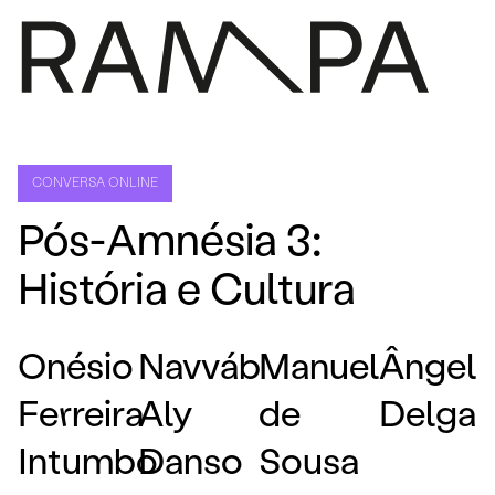
PROGRAMA
IMPRENSA
CONVERSA ONLINE
SOBRE
Pós-Amnésia 3:
CONTACTOS
História e Cultura
ARQUIVO
EN
Onésio
Navváb
Manuel
Ângel
Ferreira
Aly
de
Delga
Intumbo
Danso
Sousa