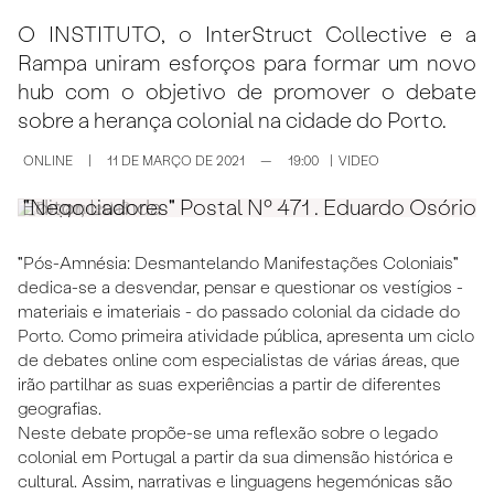
O INSTITUTO, o InterStruct Collective e a
Rampa uniram esforços para formar um novo
hub com o objetivo de promover o debate
sobre a herança colonial na cidade do Porto.
ONLINE
|
11 DE MARÇO DE 2021
—
19:00
|
VIDEO
io Editor, Luanda
"Negociadores" Postal Nº 471 . Eduardo Osório E
"
"Pós-Amnésia: Desmantelando Manifestações Coloniais"
dedica-se a desvendar, pensar e questionar os vestígios -
materiais e imateriais - do passado colonial da cidade do
Porto. Como primeira atividade pública, apresenta um ciclo
de debates online com especialistas de várias áreas, que
irão partilhar as suas experiências a partir de diferentes
geografias.
Neste debate propõe-se uma reflexão sobre o legado
colonial em Portugal a partir da sua dimensão histórica e
cultural. Assim, narrativas e linguagens hegemónicas são