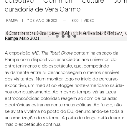
colectivo Common Culture com
curadoria de
Vera Carmo
RAMPA
|
7 DE MAIO DE 2021
—
18:00
|
VIDEO
vista da instalação, Rampa Maio 2021.
Common Culture: ME, The Total Show, vis
C
A exposição
ME, The Total Show
contamina espaço da
Rampa com dispositivos associados aos universos do
entretenimento e do espetáculo, que, competindo
avidamente entre si, desassossegam o menos sensível
dos visitantes. Num monitor, logo no início do percurso
expositivo, um mediático vlogger norte-americano saúda-
nos compulsivamente. Ao mesmo tempo, várias luzes
estroboscópicas coloridas reagem ao som de baladas
electrónicas estranhamente melancólicas. Ao fundo, não
se avista vivalma no posto do DJ, denunciando-se toda a
automatização do sistema. A pista de dança está deserta
mas o espetáculo continua.