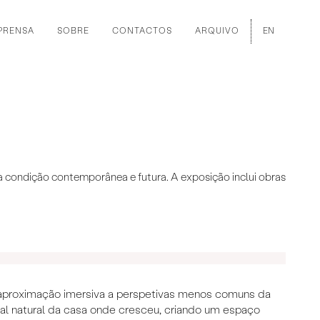
PRENSA
SOBRE
CONTACTOS
ARQUIVO
EN
a condição contemporânea e futura. A exposição inclui obras
Marian
aproximação imersiva a perspetivas menos comuns da
cal natural da casa onde cresceu, criando um espaço