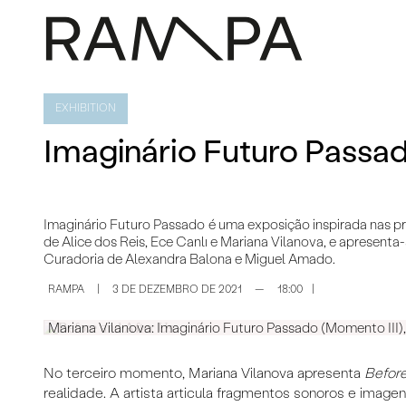
EXHIBITION
Imaginário Futuro Passa
Imaginário Futuro Passado é uma exposição inspirada nas pr
de Alice dos Reis, Ece Canlı e Mariana Vilanova, e apresent
Curadoria de
Alexandra Balona
e
Miguel Amado
.
RAMPA
|
3 DE DEZEMBRO DE 2021
—
18:00
|
Mariana Vilanova: Imaginário Futuro Passado (Momento III)
No terceiro momento, Mariana Vilanova apresenta
Before
realidade. A artista articula fragmentos sonoros e imag