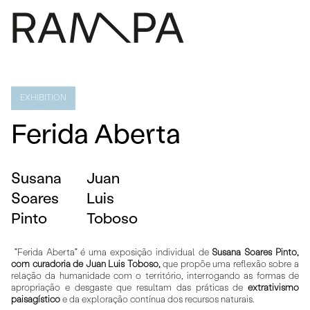
PROGRAMA
IMPRENSA
EXHIBITION
SOBRE
Ferida Aberta
CONTACTOS
ARQUIVO
Susana
Juan
EN
Soares
Luis
Pinto
Toboso
"Ferida Aberta" é uma exposição individual de
Susana Soares Pinto,
com curadoria de Juan Luis Toboso,
que propõe uma reflexão sobre a
relação da humanidade com o território, interrogando as formas de
apropriação e desgaste que resultam das práticas de
extrativismo
paisagístico
e da exploração contínua dos recursos naturais.