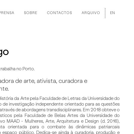
PRENSA
SOBRE
CONTACTOS
ARQUIVO
EN
go
trabalha no Porto.
adora de arte, ativista, curadora e
nte.
História da Arte pela Faculdade de Letras da Universidade do
so de investigação independente orientado para as questões
, através de abordagens transdisciplinares. Em 2018 obteve o
sticos pela Faculdade de Belas Artes da Universidade do
vo MAAD - Mulheres, Arte, Arquitetura e Design (d. 2016),
ista orientada para o combate às dinâmicas patriarcais
o espaço público. Dedica-se ainda à curadoria, produção e