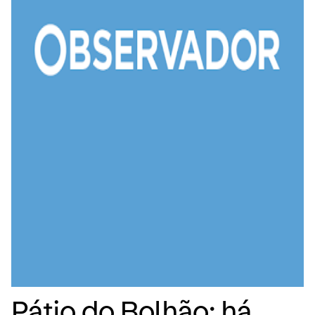
Pátio do Bolhão: há