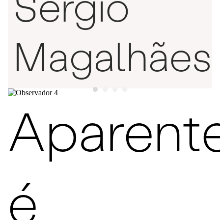
Sérgio
Magalhães
Aparent
é