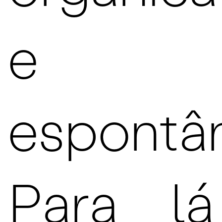
e
espontâ
Para lá