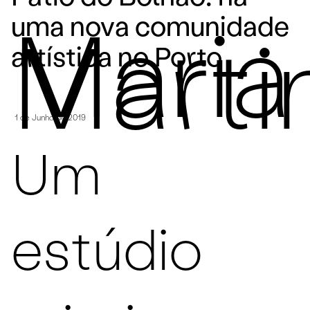
uma nova comunidade
Maria
artística no Porto
Marti
1 de Junho de 2019
Um
estúdio