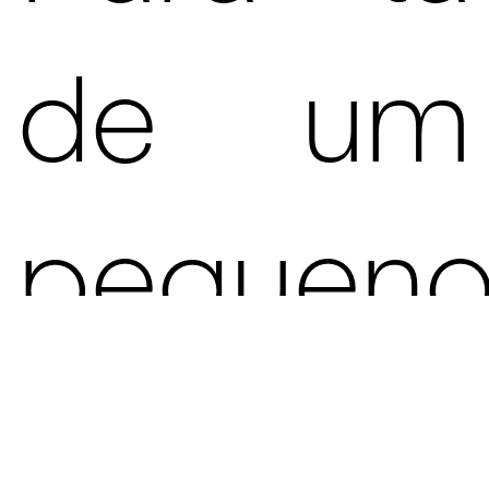
de um
pequen
túnel,