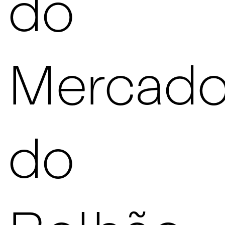
do
Mercad
do