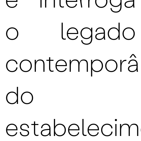
e interroga
o legado
contemporâ
do
estabelecim