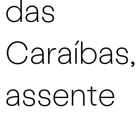
das
Caraíbas,
assente