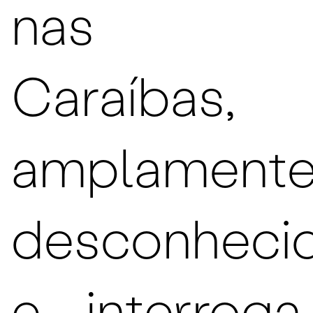
nas
Caraíbas,
amplament
desconhecid