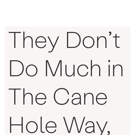
They Don’t
Do Much in
The Cane
Hole Way,