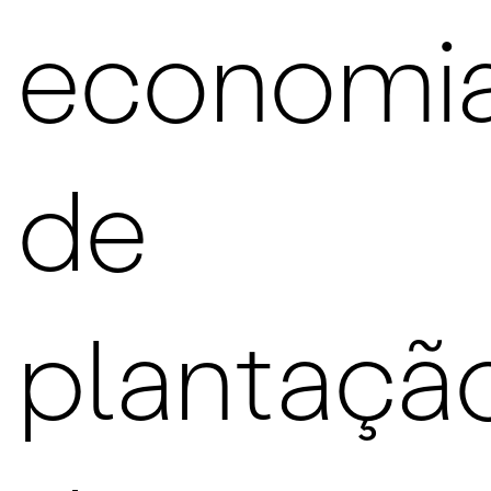
economi
de
plantaçã