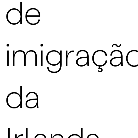
de
imigraçã
da